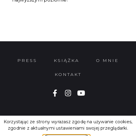
PRESS
KSIĄŻKA
O MNIE
KONTAKT
Polityka Prywatności i Cookies
Korzystając ze strony wyrażasz zgodę na używanie cookies,
zgodnie z aktualnymi ustawieniami swojej przeglądarki.
© 2026 Robert Motyka. All Rights Reserved.