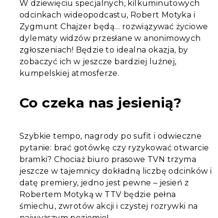
W dziewięciu specjalnych, kilkuminutowych
odcinkach wideopodcastu, Robert Motyka i
Zygmunt Chajzer będą… rozwiązywać życiowe
dylematy widzów przesłane w anonimowych
zgłoszeniach! Będzie to idealna okazja, by
zobaczyć ich w jeszcze bardziej luźnej,
kumpelskiej atmosferze.
Co czeka nas jesienią?
Szybkie tempo, nagrody po sufit i odwieczne
pytanie: brać gotówkę czy ryzykować otwarcie
bramki? Chociaż biuro prasowe TVN trzyma
jeszcze w tajemnicy dokładną liczbę odcinków i
datę premiery, jedno jest pewne – jesień z
Robertem Motyką w TTV będzie pełna
śmiechu, zwrotów akcji i czystej rozrywki na
najwyższym poziomie!