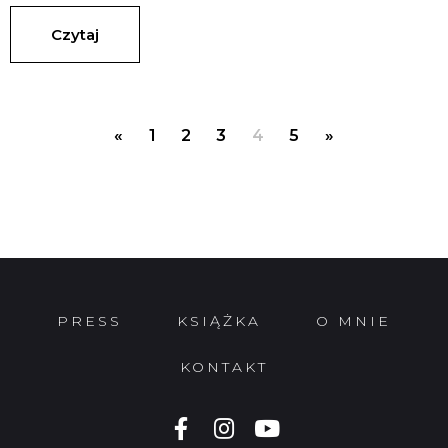
Czytaj
«
1
2
3
4
5
»
PRESS
KSIĄŻKA
O MNIE
KONTAKT